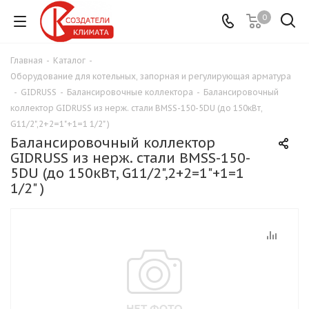
0
Главная
-
Каталог
-
Оборудование для котельных, запорная и регулирующая арматура
-
GIDRUSS
-
Балансировочные коллектора
-
Балансировочный
коллектор GIDRUSS из нерж. стали ВМSS-150-5DU (до 150кВт,
G11/2",2+2=1"+1=1 1/2" )
Балансировочный коллектор
GIDRUSS из нерж. стали ВМSS-150-
5DU (до 150кВт, G11/2",2+2=1"+1=1
1/2" )