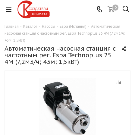
0
Главная
-
Каталог
-
Насосы
-
Espa (Испания)
-
Автоматическая
насосная станция с частотным рег. Espa Technoplus 25 4M (7,2м3/ч;
43м; 1,5кВт)
Автоматическая насосная станция с
частотным рег. Espa Technoplus 25
4M (7,2м3/ч; 43м; 1,5кВт)