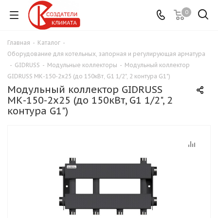
0
Главная
-
Каталог
-
Оборудование для котельных, запорная и регулирующая арматура
-
GIDRUSS
-
Модульные коллекторы
-
Модульный коллектор
GIDRUSS МК-150-2х25 (до 150кВт, G1 1/2", 2 контура G1")
Модульный коллектор GIDRUSS
МК-150-2х25 (до 150кВт, G1 1/2", 2
контура G1")