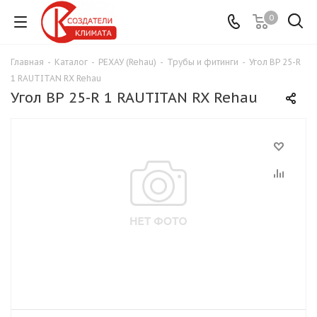
0
Главная
-
Каталог
-
РЕХАУ (Rehau)
-
Трубы и фитинги
-
Угол ВР 25-R
1 RAUTITAN RX Rehau
Угол ВР 25-R 1 RAUTITAN RX Rehau